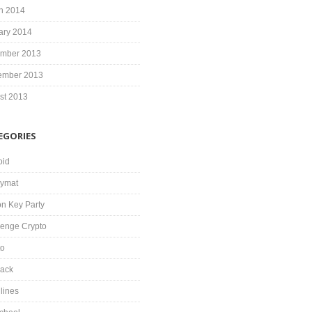
h 2014
ary 2014
mber 2013
ember 2013
st 2013
EGORIES
oid
ymat
on Key Party
lenge Crypto
to
ack
lines