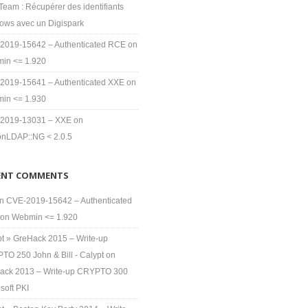
eam : Récupérer des identifiants
ows avec un Digispark
2019-15642 – Authenticated RCE on
in <= 1.920
2019-15641 – Authenticated XXE on
in <= 1.930
2019-13031 – XXE on
nLDAP::NG < 2.0.5
ENT COMMENTS
n
CVE-2019-15642 – Authenticated
on Webmin <= 1.920
pt » GreHack 2015 – Write-up
TO 250 John & Bill - Calypt
on
ack 2013 – Write-up CRYPTO 300
soft PKI