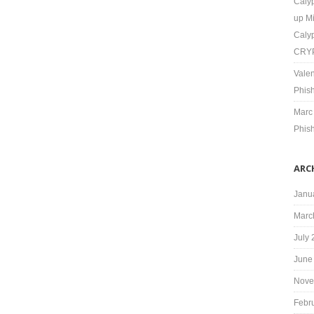
Calyp
up M
Caly
CRYP
Valen
Phis
Marc
Phis
ARC
Janu
Marc
July
June
Nove
Febr