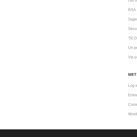
Old s
RSA
Sage
Sécu
TIC
Un pe
Vie p
MET
Log i
Entri
Comm
Word