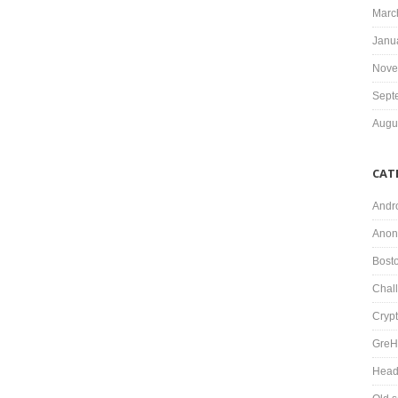
Marc
Janu
Nove
Sept
Augu
CAT
Andr
Anon
Bost
Chal
Cryp
GreH
Head