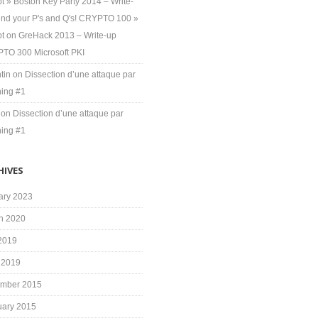
t » Boston Key Party 2014 – Write-
ind your P's and Q's! CRYPTO 100 »
pt
on
GreHack 2013 – Write-up
TO 300 Microsoft PKI
tin
on
Dissection d’une attaque par
hing #1
on
Dissection d’une attaque par
hing #1
HIVES
ary 2023
h 2020
 2019
 2019
mber 2015
uary 2015