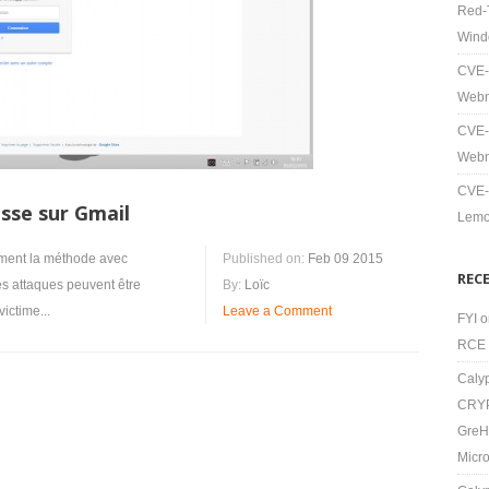
Red-T
Wind
CVE-
Webm
CVE-
Webm
CVE-
asse sur Gmail
Lemo
ement la méthode avec
Published on:
Feb 09 2015
REC
ines attaques peuvent être
By:
Loïc
ictime...
Leave a Comment
FYI
o
RCE 
Caly
CRYP
GreH
Micro