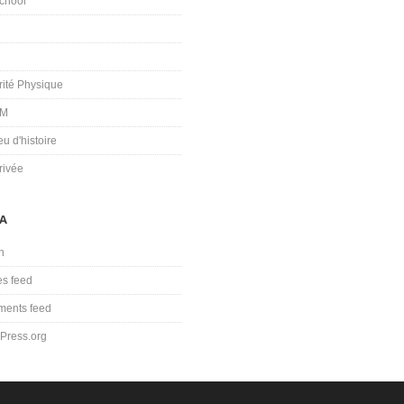
chool
rité Physique
OM
u d'histoire
rivée
A
n
es feed
ents feed
Press.org