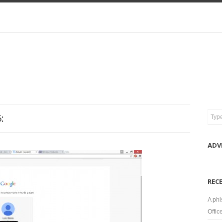
:
ADV
REC
A phi
Offic