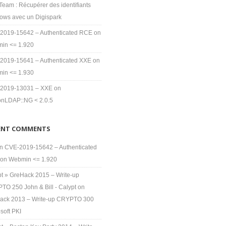
eam : Récupérer des identifiants
ows avec un Digispark
2019-15642 – Authenticated RCE on
in <= 1.920
2019-15641 – Authenticated XXE on
in <= 1.930
2019-13031 – XXE on
nLDAP::NG < 2.0.5
ENT COMMENTS
n
CVE-2019-15642 – Authenticated
on Webmin <= 1.920
pt » GreHack 2015 – Write-up
TO 250 John & Bill - Calypt
on
ack 2013 – Write-up CRYPTO 300
soft PKI