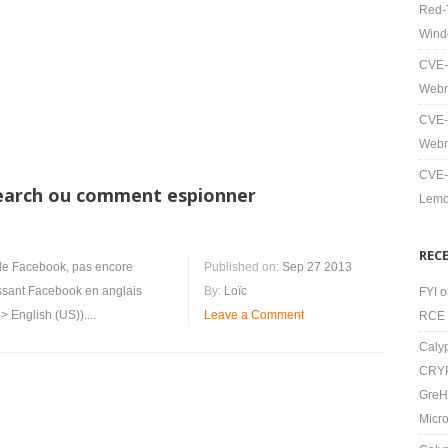
Red-T
Wind
CVE-
Webm
CVE-
Webm
CVE-
Search ou comment espionner
Lemo
REC
 de Facebook, pas encore
Published on:
Sep 27 2013
ssant Facebook en anglais
By:
Loïc
FYI
o
> English (US))....
Leave a Comment
RCE 
Caly
CRYP
GreH
Micro