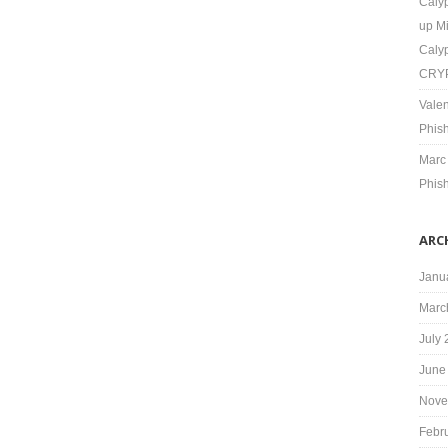
Calyp
up M
Caly
CRYP
Valen
Phis
Marc
Phis
ARC
Janu
Marc
July
June
Nove
Febr