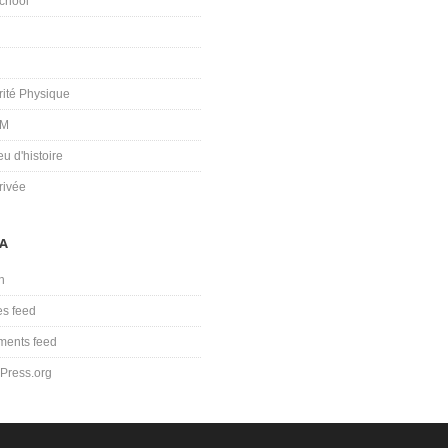
chool
rité Physique
OM
u d'histoire
rivée
A
n
es feed
ents feed
Press.org