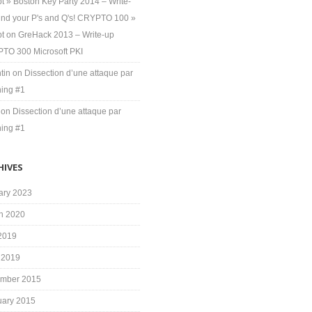
t » Boston Key Party 2014 – Write-
ind your P's and Q's! CRYPTO 100 »
pt
on
GreHack 2013 – Write-up
TO 300 Microsoft PKI
tin
on
Dissection d’une attaque par
hing #1
on
Dissection d’une attaque par
hing #1
HIVES
ary 2023
h 2020
 2019
 2019
mber 2015
uary 2015