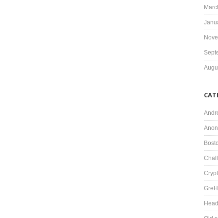
Marc
Janu
Nove
Sept
Augu
CAT
Andr
Anon
Bost
Chal
Cryp
GreH
Head