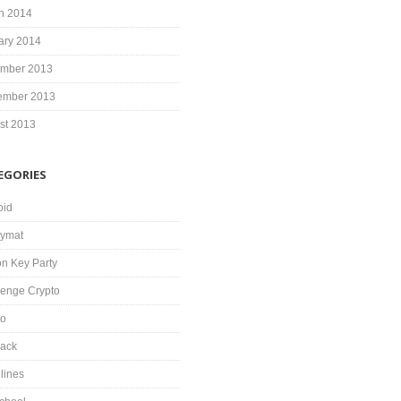
h 2014
ary 2014
mber 2013
ember 2013
st 2013
EGORIES
oid
ymat
on Key Party
lenge Crypto
to
ack
lines