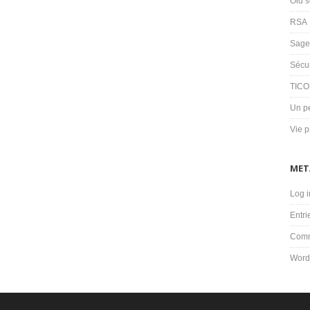
Old s
RSA
Sage
Sécu
TIC
Un pe
Vie p
MET
Log i
Entri
Comm
Word