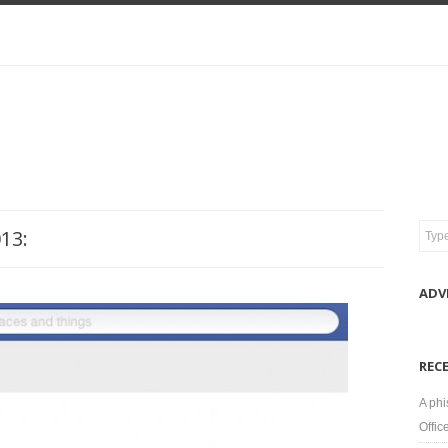
13:
ADV
REC
A phi
Offic